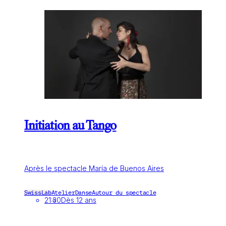
Initiation au Tango
Après le spectacle María de Buenos Aires
SwissLab
Atelier
Danse
Autour du spectacle
21:30
Dès 12 ans