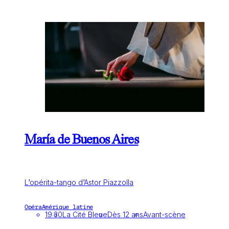
María de Buenos Aires
L’opérita-tango d’Astor Piazzolla
Opéra
Amérique latine
19:30
La Cité Bleue
Dès 12 ans
Avant-scène