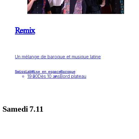
Remix
Un mélange de baroque et musique latine
SwissLab
Mise en espace
Baroque
19:30
Dès 10 ans
Bord plateau
Samedi
7.11