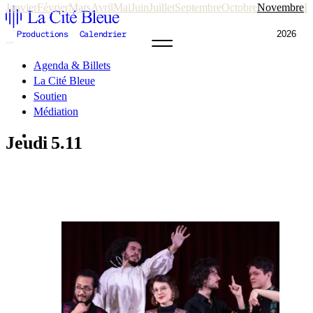
Janvier
Février
Mars
Avril
Mai
Juin
Juillet
Septembre
Octobre
Novembre
D
2026
Productions
Calendrier
Agenda & Billets
La Cité Bleue
Soutien
Médiation
fr
en
Jeudi
5.11