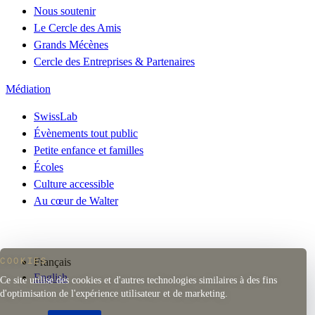
Nous soutenir
Le Cercle des Amis
Grands Mécènes
Cercle des Entreprises & Partenaires
Médiation
SwissLab
Évènements tout public
Petite enfance et familles
Écoles
Culture accessible
Au cœur de Walter
Français
COOKIES
English
Ce site utilise des cookies et d'autres technologies similaires à des fins
d'optimisation de l'expérience utilisateur et de marketing.