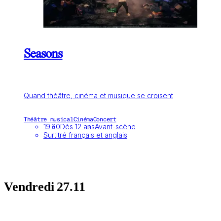
Seasons
Quand théâtre, cinéma et musique se croisent
Théâtre musical
Cinéma
Concert
19:30
Dès 12 ans
Avant-scène
Surtitré français et anglais
Vendredi
27.11