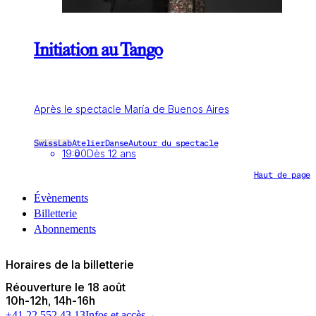
Initiation au Tango
Après le spectacle María de Buenos Aires
SwissLab
Atelier
Danse
Autour du spectacle
19:00
Dès 12 ans
Haut de page
Évènements
Billetterie
Abonnements
Horaires de la billetterie
Réouverture le 18 août
10h
-
12h
14h
-
16h
+41 22 552 43 13
Infos et accès
→