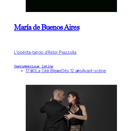
María de Buenos Aires
L’opérita-tango d’Astor Piazzolla
Opéra
Amérique latine
17:00
La Cité Bleue
Dès 12 ans
Avant-scène