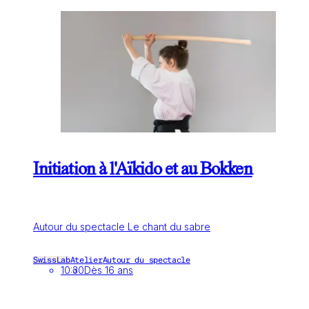
Initiation à l'Aïkido et au Bokken
Autour du spectacle Le chant du sabre
SwissLab
Atelier
Autour du spectacle
10:30
Dès 16 ans