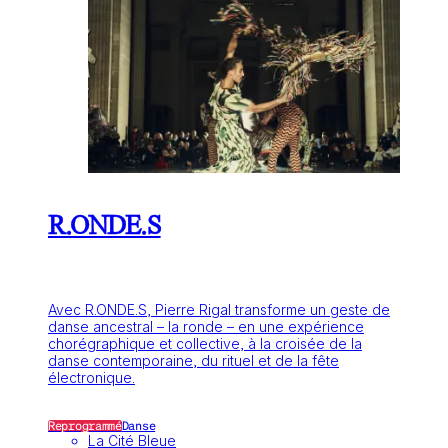
R.ONDE.S
Avec R.ONDE.S, Pierre Rigal transforme un geste de
danse ancestral – la ronde – en une expérience
chorégraphique et collective, à la croisée de la
danse contemporaine, du rituel et de la fête
électronique.
Reprogrammé
Danse
La Cité Bleue