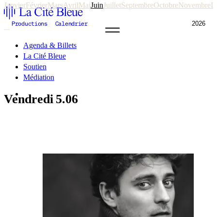
Janvier
Février
Mars
Avril
Mai
Juin
Juillet
Septembre
Octobre
Novembre
D
2026
Productions
Calendrier
Agenda & Billets
La Cité Bleue
Soutien
Médiation
fr
en
Vendredi
5.06