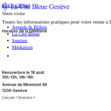
La Cité Bleue
Votre visite
Toutes les informations pratiques pour votre venue à 
Agenda & Billets
Horaires de la billetterie
La Cité Bleue
Soutien
Médiation
fr
en
Réouverture le 18 août
10h
-
12h
14h
-
16h
Avenue de Miremont 46
1206 Genève
↗
Calculer l'itinéraire