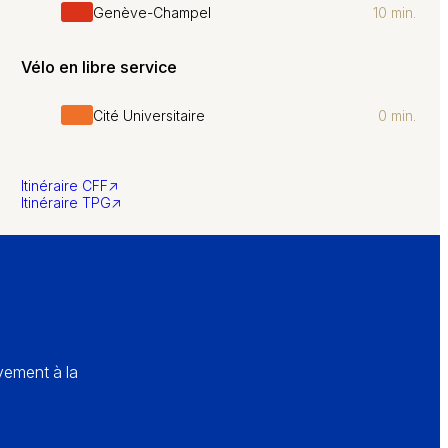
Genève-Champel
10 min.
Vélo en libre service
Cité Universitaire
0 min.
↗
Itinéraire CFF
↗
Itinéraire TPG
vement à la