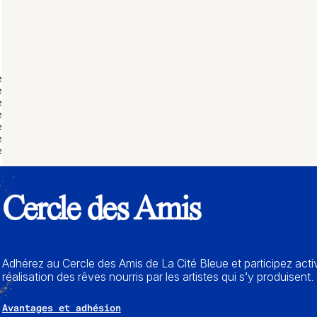
é
é
é
é
é
é
é
Cercle des Amis
Adhérez au Cercle des Amis de La Cité Bleue et participez acti
réalisation des rêves nourris par les artistes qui s’y produisent.
Avantages et adhésion