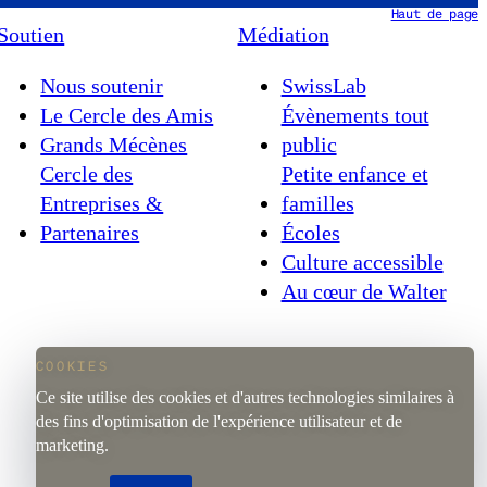
Haut de page
Soutien
Médiation
Nous soutenir
SwissLab
Le Cercle des Amis
Évènements tout
Grands Mécènes
public
Cercle des
Petite enfance et
Entreprises &
familles
Partenaires
Écoles
Culture accessible
Au cœur de Walter
COOKIES
Ce site utilise des cookies et d'autres technologies similaires à
des fins d'optimisation de l'expérience utilisateur et de
marketing.