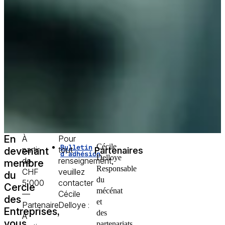
En
À
Pour
Cécile
Bulletin
partir
tout
Partenaires
devenant
d'adhésion
Delloye
de
renseignement,
membre
Responsable
CHF
veuillez
du
du
5'000
contacter
Cercle
mécénat
—
Cécile
des
et
Partenaire
Delloye :
Entreprises,
des
À
vous
partenariats