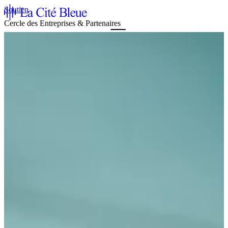
Soutien
Cercle des Entreprises & Partenaires
Agenda & Billets
La Cité Bleue
Soutien
Médiation
fr
en