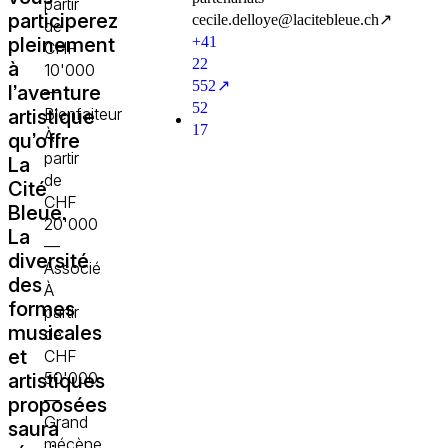
partir
participerez
ceciledelloyelacitebleuech
↗
de
pleinement
+41
CHF
22
à
10'000
552
↗
l’aventure
—
52
Bienfaiteur
artistique
17
À
qu’offre
partir
La
de
Cité
CHF
Bleue.
20'000
La
—
diversité
Associé
des
À
formes
partir
musicales
de
et
CHF
50'000
artistiques
—
proposées
Grand
saura
mécène