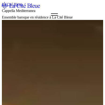
La Cité Bleue
Cappella Mediterranea
Ensemble baroque en résidence à La Cité Bleue
Agenda & Billets
La Cité Bleue
Soutien
Médiation
fr
en