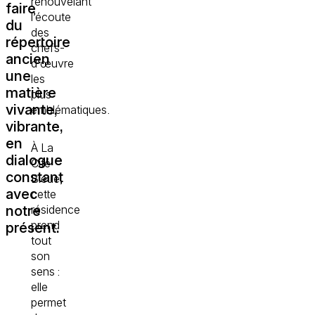
renouvelant
faire
l’écoute
du
des
répertoire
chefs-
ancien
d’œuvre
une
les
matière
plus
vivante,
emblématiques.
vibrante,
en
À La
dialogue
Cité
constant
Bleue,
avec
cette
résidence
notre
prend
présent.
tout
son
sens :
elle
permet