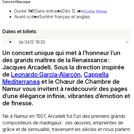
Concert
Baroque
Image 1 sur 3
Durée 1h15
Sans entracte
Dès 12 ans
Sortie Relax
Avant-scène
Surtitré français et anglais
Dates et billets
Ve 04.12
19:30
Un concert unique qui met à l’honneur l’un
des grands maîtres de la Renaissance :
Jacques Arcadelt. Sous la direction inspirée
de
Leonardo García-Alarcón
,
Cappella
Mediterranea
et le Chœur de Chambre de
Namur vous invitent à redécouvrir des pages
d’une élégance infinie, vibrantes d’émotion et
de finesse.
Né à Namur en 1507, Arcadelt fut l’un des premiers grands
compositeurs de madrigaux : ses œuvres, empreintes de
grâce et de sensualité, traversent les siècles et nous parlent