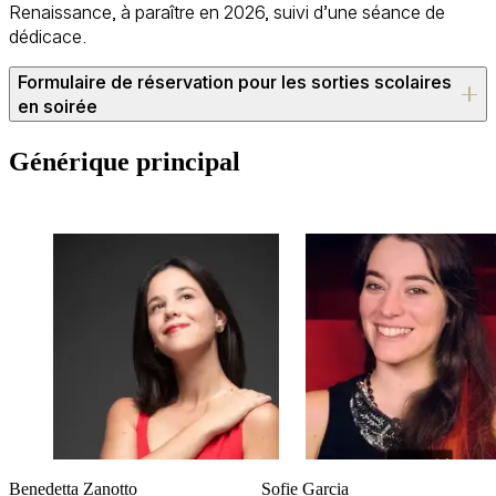
Renaissance, à paraître en 2026, suivi d’une séance de
dédicace.
Formulaire de réservation pour les sorties scolaires
en soirée
Conditions : 10 CHF par élève / gratuit pour les personnes
Générique principal
accompagnantes (jusqu'à 1 adulte pour 10 élèves) Une fois
votre réservation confirmée par e-mail (sous réserve d'un
nombre suffisant de places disponibles), les billets seront
ensuite à régler et à retirer directement à la billetterie 30
minutes avant le début du spectacle. Tout billet annulé 24h
à l'avance ne sera pas dû. Les enseignant·es et
accompagnant·es restent responsables du comportement
de leurs élèves durant toute la présence du groupe à La Cité
Bleue. Pour toute demande particulière, vous pouvez
adresser un e-mail à Muriel Brandt, responsable de
médiation (muriel.brandt@lacitebleue.ch)
Spectacle
Arcadelt
Benedetta Zanotto
Sofie Garcia