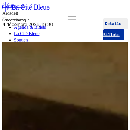
Évènements
Arcadelt
Concert
Baroque
4 décembre 2026, 19:30
Details
Agenda & Billets
La Cité Bleue
Billets
Soutien
Médiation
fr
en