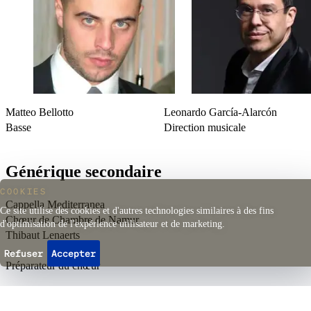
Matteo Bellotto
Leonardo García-Alarcón
Basse
Direction musicale
Générique secondaire
COOKIES
Cappella Mediterranea
Ce site utilise des cookies et d'autres technologies similaires à des fins
Chœur de Chambre de Namur
d'optimisation de l'expérience utilisateur et de marketing.
Thibaut Lenaerts
–
Refuser
Accepter
Préparateur du chœur
En coproduction avec