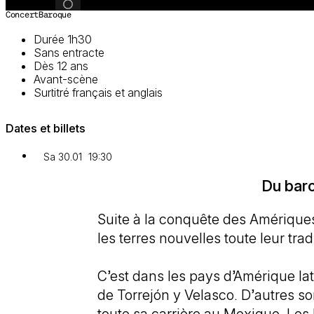
Image 1 sur 5
Concert
Baroque
Durée 1h30
Sans entracte
Dès 12 ans
Avant-scène
Surtitré français et anglais
Dates et billets
Sa 30.01
19:30
Du bar
Suite à la conquête des Amériques
les terres nouvelles toute leur tra
C’est dans les pays d’Amérique la
de Torrejón y Velasco. D’autres 