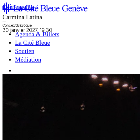
Évènements
Carmina Latina
Concert
Baroque
30 janvier 2027, 19:30
Agenda & Billets
La Cité Bleue
Soutien
Médiation
fr
en