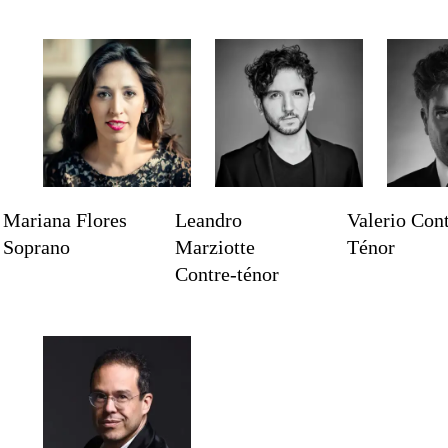
 (Sanchidrián, 1548 - Madrid, 1611)
tiago de los Caballeros de Guatemala, 1570 – Pue
lasco (Villarobledo, 1644 - Lima, 1728)
Mariana Flores
Leandro
Valerio Con
Soprano
Marziotte
Ténor
ona, 1665/1671 - 1747)
Contre-ténor
anca del Bierzo, 1646 - Sucre, 1712)
raujo (1584–1654)