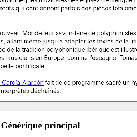
 bibliothèques musicales des églises d’Amérique 
rits qui contiennent parfois des pièces totaleme
ouveau Monde leur savoir-faire de polyphonistes, 
es, allant même jusqu’à adapter les textes de la li
 de la tradition polyphonique ibérique est illus
ces musiciens en Europe, comme l’espagnol Tomás 
pelle pontificale.
 García-Alarcón
fait de ce programme sacré un hym
interprètes déchaînés.
ra (Espagne, 1598 - Lima, 1645)
Générique principal
nin