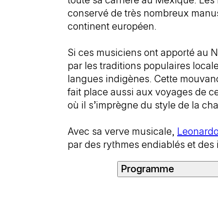
toute sa carrière au Mexique. Les
conservé de très nombreux manusc
continent européen.
Si ces musiciens ont apporté au N
par les traditions populaires local
langues indigènes. Cette mouvance
fait place aussi aux voyages de 
où il s’imprègne du style de la cha
Avec sa verve musicale,
Leonardo
par des rythmes endiablés et des 
Programme
Juan Pérez de Bocaneg
Hanacpachap cussicui