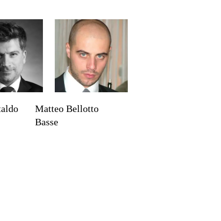
bla, 1629)
taldo
Matteo Bellotto
Basse