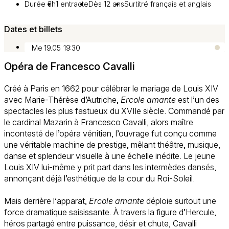
Durée 3h
1 entracte
Dès 12 ans
Surtitré français et anglais
Dates et billets
Me 19.05
19:30
Opéra de Francesco Cavalli
Créé à Paris en 1662 pour célébrer le mariage de Louis XIV
avec Marie-Thérèse d’Autriche,
Ercole amante
est l’un des
spectacles les plus fastueux du XVIIe siècle. Commandé par
le cardinal Mazarin à Francesco Cavalli, alors maître
incontesté de l’opéra vénitien, l’ouvrage fut conçu comme
une véritable machine de prestige, mêlant théâtre, musique,
danse et splendeur visuelle à une échelle inédite. Le jeune
Louis XIV lui-même y prit part dans les intermèdes dansés,
annonçant déjà l’esthétique de la cour du Roi-Soleil.
Mais derrière l’apparat,
Ercole amante
déploie surtout une
force dramatique saisissante. À travers la figure d’Hercule,
héros partagé entre puissance, désir et chute, Cavalli