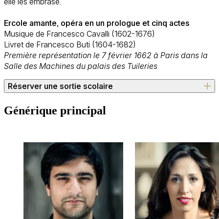
elle les embrase.
Ercole amante, opéra en un prologue et cinq actes
Musique de Francesco Cavalli (1602-1676)
Livret de Francesco Buti (1604-1682)
Première représentation le 7 février 1662 à Paris dans la
Salle des Machines du palais des Tuileries
Réserver une sortie scolaire
Conditions : 10 CHF par élève / gratuit pour les personnes
Générique principal
accompagnantes (jusqu'à 1 adulte pour 10 élèves)
Une fois votre réservation confirmée par e-mail (sous
réserve d'un nombre suffisant de places disponibles), les
billets seront ensuite à régler et à retirer directement à la
billetterie 30 minutes avant le début du spectacle. Tout billet
annulé 24h à l'avance ne sera pas dû.
Les enseignant·es et accompagnant·es restent