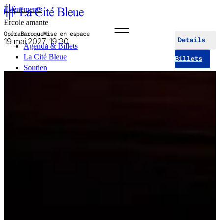
Évènements
Ercole amante
Opéra
Baroque
Mise en espace
19 mai 2027, 19:30
Details
Agenda & Billets
La Cité Bleue
Billets
Soutien
Médiation
fr
en