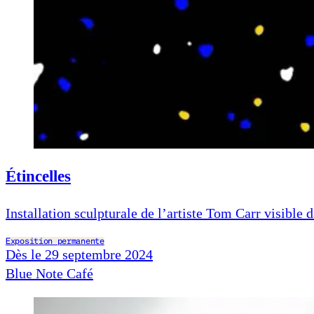
Étincelles
Installation sculpturale de l’artiste Tom Carr visible 
Exposition permanente
Dès le 29 septembre 2024
Blue Note Café