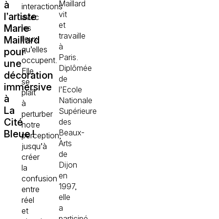
Maillard
à
interactions
vit
l’artiste
avec
et
Marie
les
travaille
lieux
Maillard
à
qu’elles
pour
Paris.
occupent.
une
Diplômée
Elle
décoration
de
se
immersive
l’Ecole
plaît
à
Nationale
à
La
Supérieure
perturber
Cité
des
notre
Beaux-
Bleue !
perception,
Arts
jusqu’à
de
créer
Dijon
la
en
confusion
1997,
entre
elle
réel
a
et
participé