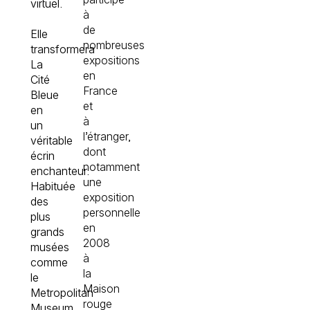
virtuel.
à
de
Elle
nombreuses
transformera
expositions
La
en
Cité
France
Bleue
et
en
à
un
l’étranger,
véritable
dont
écrin
notamment
enchanteur.
une
Habituée
exposition
des
personnelle
plus
en
grands
2008
musées
à
comme
la
le
Maison
Metropolitan
rouge
Museum