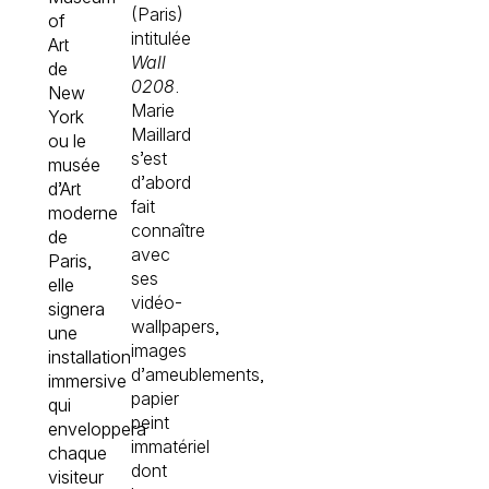
(Paris)
of
intitulée
Art
Wall
de
0208
.
New
Marie
York
Maillard
ou le
s’est
musée
d’abord
d’Art
fait
moderne
connaître
de
avec
Paris,
ses
elle
vidéo-
signera
wallpapers,
une
images
installation
d’ameublements,
immersive
papier
qui
peint
enveloppera
immatériel
chaque
dont
visiteur