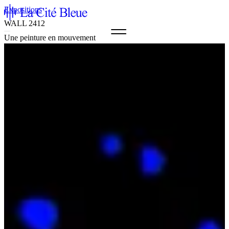
Expositions
WALL 2412
Une peinture en mouvement
Agenda & Billets
La Cité Bleue
Soutien
Médiation
fr
en