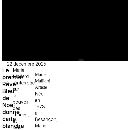
22 decembre 2025
Le
Marie
Marie
Maillard
premier
Maillard
s’interroge
Rêve
Artiste
sur
Bleu
Née
le
de
en
pouvoir
Noël
1973
des
donne
à
images,
carte
Besançon,
et
blanche
Marie
leurs