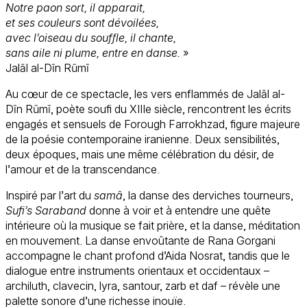
Notre paon sort, il apparait,
et ses couleurs sont dévoilées,
avec l’oiseau du souffle, il chante,
sans aile ni plume, entre en danse.
»
Jalāl al-Dīn Rūmī
Au cœur de ce spectacle, les vers enflammés de Jalāl al-
Dīn Rūmī, poète soufi du XIIIe siècle, rencontrent les écrits
engagés et sensuels de Forough Farrokhzad, figure majeure
de la poésie contemporaine iranienne. Deux sensibilités,
deux époques, mais une même célébration du désir, de
l’amour et de la transcendance.
Inspiré par l’art du
samâ
, la danse des derviches tourneurs,
Sufi’s Saraband
donne à voir et à entendre une quête
intérieure où la musique se fait prière, et la danse, méditation
en mouvement. La danse envoûtante de Rana Gorgani
accompagne le chant profond d’Aida Nosrat, tandis que le
dialogue entre instruments orientaux et occidentaux –
archiluth, clavecin, lyra, santour, zarb et daf – révèle une
palette sonore d’une richesse inouïe.