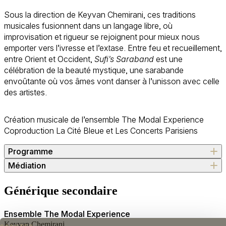
Sous la direction de Keyvan Chemirani, ces traditions
musicales fusionnent dans un langage libre, où
improvisation et rigueur se rejoignent pour mieux nous
emporter vers l’ivresse et l’extase. Entre feu et recueillement,
entre Orient et Occident,
Sufi’s Saraband
est une
célébration de la beauté mystique, une sarabande
envoûtante où vos âmes vont danser à l’unisson avec celle
des artistes.
Création musicale de l’ensemble The Modal Experience
Coproduction La Cité Bleue et Les Concerts Parisiens
Programme
Médiation
Première partie
Avant-spectacle
Générique secondaire
28 et 29 octobre à 18h30
Poème Rumi « entre en danse »
Introduction à la poésie iranienne par l'écrivaine
Nahal
Dduo de zarb improvisé
Ensemble The Modal Experience
Tajadod
Lachrimae
, John Dowland
Keyvan Chemirani