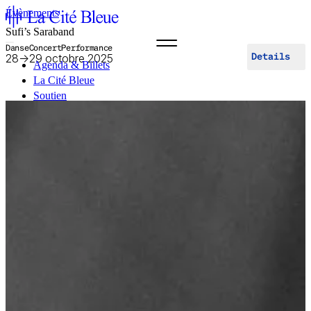
Évènements
Sufi’s Saraband
Danse
Concert
Performance
28
→
29 octobre 2025
Details
Agenda & Billets
La Cité Bleue
Soutien
Médiation
fr
en