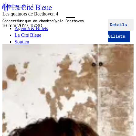
Évènements
Les quatuors de Beethoven 4
Concert
Musique de chambre
Cycle Beethoven
16 mai 2027, 15:30
Details
Agenda & Billets
La Cité Bleue
Billets
Soutien
Médiation
fr
en