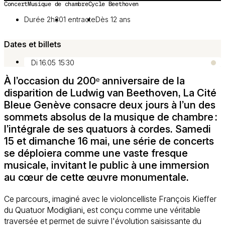
Concert
Musique de chambre
Cycle Beethoven
Image 1 sur 2
Durée 2h30
1 entracte
Dès 12 ans
Dates et billets
Di 16.05
15:30
À l’occasion du 200ᵉ anniversaire de la
disparition de Ludwig van Beethoven, La Cité
Bleue Genève consacre deux jours à l’un des
sommets absolus de la musique de chambre :
l’intégrale de ses quatuors à cordes. Samedi
15 et dimanche 16 mai, une série de concerts
se déploiera comme une vaste fresque
musicale, invitant le public à une immersion
au cœur de cette œuvre monumentale.
Ce parcours, imaginé avec le violoncelliste François Kieffer
du Quatuor Modigliani, est conçu comme une véritable
traversée et permet de suivre l'évolution saisissante du