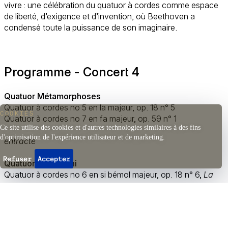
vivre : une célébration du quatuor à cordes comme espace
de liberté, d’exigence et d’invention, où Beethoven a
condensé toute la puissance de son imaginaire.
Programme - Concert 4
Quatuor Métamorphoses
Quatuor à cordes no 5 en la majeur, op. 18 n° 5
COOKIES
Quatuor à cordes no 7 en fa majeur, op. 59 n° 1
Ce site utilise des cookies et d'autres technologies similaires à des fins
d'optimisation de l'expérience utilisateur et de marketing.
entracte
Refuser
Accepter
Quatuor Modigliani
Quatuor à cordes no 6 en si bémol majeur, op. 18 n° 6,
La
malinconia
Quatuor à cordes no 15 en la mineur, op. 132