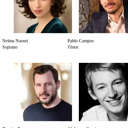
de leurs élèves durant toute la présence du groupe à La Cité
Bleue. Pour toute demande particulière, vous pouvez
adresser un e-mail à Muriel Brandt, responsable de
médiation (muriel.brandt@lacitebleue.ch)
Spectacle
Noël à Broadway
Neïma Naouri
Pablo Campos
Date de la représentation
Soprano
Ténor
Personne responsable
Nom et prénom
Numéro de téléphone
E-mail
École
Nombre d’élèves
Nombre d’élèves
Nombre d’accompagnants