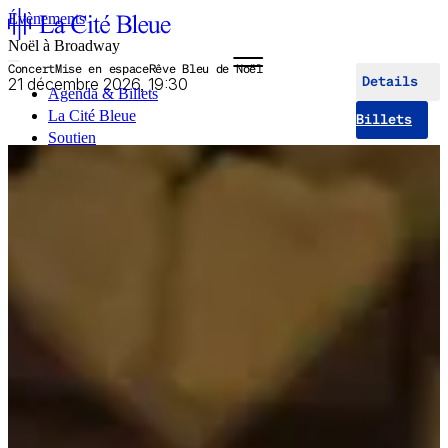
Évènements
Noël à Broadway
Concert
Mise en espace
Rêve Bleu de Noël
21 décembre 2026, 19:30
Details
Agenda & Billets
La Cité Bleue
Billets
Soutien
Médiation
fr
en