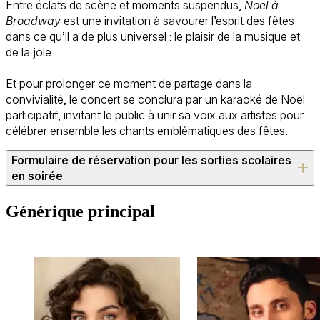
Entre éclats de scène et moments suspendus,
Noël à
Broadway
est une invitation à savourer l’esprit des fêtes
dans ce qu’il a de plus universel : le plaisir de la musique et
de la joie.
Et pour prolonger ce moment de partage dans la
convivialité, le concert se conclura par un karaoké de Noël
participatif, invitant le public à unir sa voix aux artistes pour
célébrer ensemble les chants emblématiques des fêtes.
Formulaire de réservation pour les sorties scolaires
en soirée
Conditions : 10 CHF par élève / gratuit pour les personnes
Générique principal
accompagnantes (jusqu'à 1 adulte pour 10 élèves) Une fois
votre réservation confirmée par e-mail (sous réserve d'un
nombre suffisant de places disponibles), les billets seront
ensuite à régler et à retirer directement à la billetterie 30
minutes avant le début du spectacle. Tout billet annulé 24h
à l'avance ne sera pas dû. Les enseignant·es et
accompagnant·es restent responsables du comportement