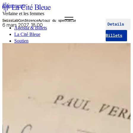
Évènements
Verlaine et les femmes
SwissLab
Conférence
Autour du spectacle
6 mars 2027, 18:00
Details
Agenda & Billets
La Cité Bleue
Billets
Soutien
Médiation
fr
en