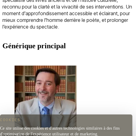
spécialiste des livres anciens et de l’histoire culturelle,
reconnu pour la clarté et la vivacité de ses interventions. Un
moment d’approfondissement accessible et éclairant, pour
mieux comprendre l’homme derrière le poète, et prolonger
l’expérience du spectacle.
Générique principal
COOKIES
Ce site utilise des cookies et d'autres technologies similaires à des fins
d'optimisation de l'expérience utilisateur et de marketing.
Nicolas Ducimetière