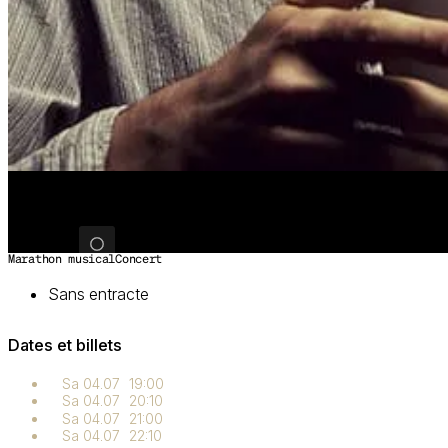
Image 1 sur 2
Marathon musical
Concert
Sans entracte
Dates et billets
Sa 04.07
19:00
Sa 04.07
20:10
Sa 04.07
21:00
Sa 04.07
22:10