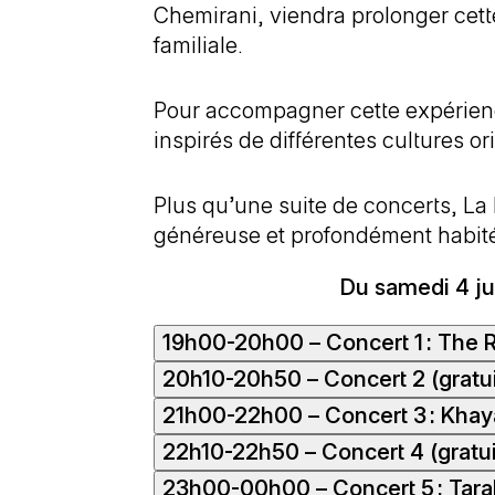
Chemirani, viendra prolonger cett
familiale.
Pour accompagner cette expérienc
inspirés de différentes cultures or
Plus qu’une suite de concerts, La 
généreuse et profondément habitée
Du samedi 4 ju
19h00-20h00 – Concert 1 : The
20h10-20h50 – Concert 2 (gratui
Pour
The Rhythm Alchemy
, Keyva
21h00-22h00 – Concert 3 : Khaya
aux cultures du monde comme aux s
Le projet musical de Christine Za
que, pour lui, la musique est avant
22h10-22h50 – Concert 4 (gratui
transformée en un langage univers
Le
khayal
est le genre contempora
grands amis et artistes compagnon
d’expériences humaines partagées,
23h00-00h00 – Concert 5 : Tara
qui signifie rêve ou imagination. C