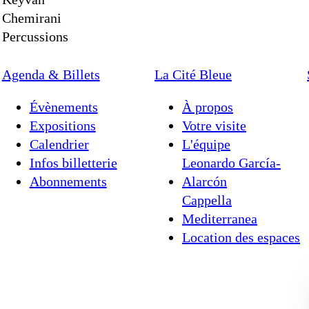
épurée, mais toujours envoûtante. Tarabi sera d
Chemirani
isité par un ensemble minimaliste, avec une mise
Percussions
ssion, et une artiste d'exception, pour une soiré
e.
Agenda & Billets
La Cité Bleue
Évènements
À propos
Expositions
Votre visite
Calendrier
L'équipe
et percussions arabo-ottomanes
Infos billetterie
Leonardo García-
Abonnements
Alarcón
Cappella
Mediterranea
Location des espaces