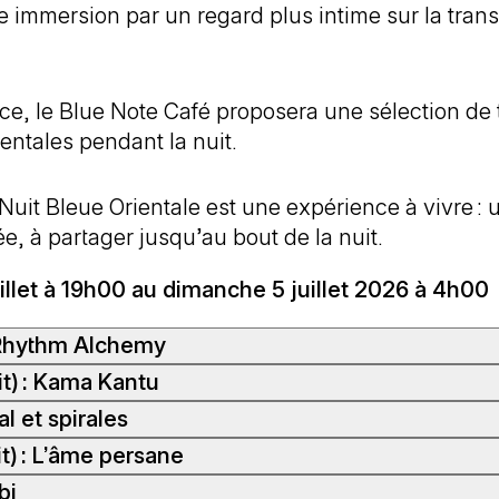
e immersion par un regard plus intime sur la tran
e, le Blue Note Café proposera une sélection de 
ientales pendant la nuit.
Nuit Bleue Orientale est une expérience à vivre : 
, à partager jusqu’au bout de la nuit.
illet à 19h00 au dimanche 5 juillet 2026 à 4h00
 Rhythm Alchemy
t) : Kama Kantu
n Chemirani réunit une distribution hors du com
l et spirales
onorités d’aujourd’hui, à la croisée de l’Orient e
yed est une exploration profondément personnelle
 tout une histoire de famille, il convie son frère 
t) : L’âme persane
el de connexion. À travers l’expression d’émotio
in de la musique classique de l’Inde du nord. C'e
s de route. Les rythmes persans du zarb, du daf 
 il cherche à établir des liens tout en honorant 
bi
e style de musique savante est le fruit d’une renco