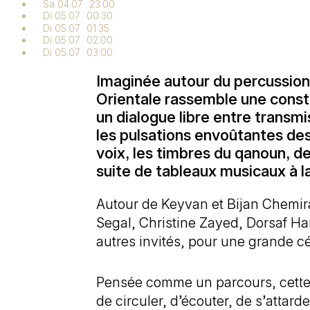
Sa 04.07
23:00
Di 05.07
00:30
Di 05.07
01:35
Di 05.07
02:00
Di 05.07
03:00
Imaginée autour du percussionn
Orientale rassemble une constel
un dialogue libre entre transmi
les pulsations envoûtantes des
voix, les timbres du qanoun, de 
suite de tableaux musicaux à la
Autour de Keyvan et Bijan Chemira
Segal, Christine Zayed, Dorsaf H
autres invités, pour une grande cé
Pensée comme un parcours, cette n
de circuler, d’écouter, de s’attarde