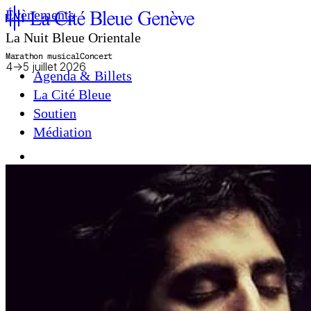
Évènements
La Nuit Bleue Orientale
Marathon musical
Concert
4
→
5 juillet 2026
Agenda & Billets
La Cité Bleue
Soutien
Médiation
fr
en