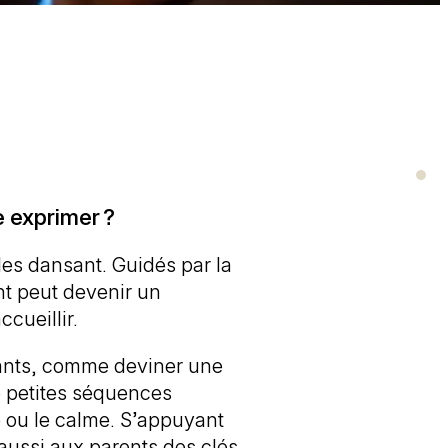
e exprimer ?
les dansant. Guidés par la
 peut devenir un
cueillir.
llants, comme deviner une
e petites séquences
re ou le calme. S’appuyant
 aussi aux parents des clés