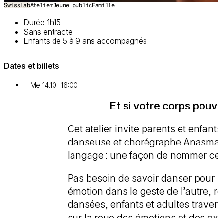
SwissLab
Atelier
Jeune public
Famille
Durée 1h15
Sans entracte
Enfants de 5 à 9 ans accompagnés
Dates et billets
Me 14.10
16:00
Et si votre corps pouv
Cet atelier invite parents et enfa
danseuse et chorégraphe Anasma
langage : une façon de nommer ce q
Pas besoin de savoir danser pour p
émotion dans le geste de l’autre
dansées, enfants et adultes traver
sur la roue des émotions et des ex