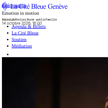
Évènements
Emotion in motion
SwissLab
Atelier
Jeune public
Famille
14 octobre 2026, 16:00
Agenda & Billets
La Cité Bleue
Soutien
Médiation
fr
en