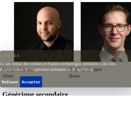
COOKIES
Ce site utilise des cookies et d'autres technologies similaires à des fins
Maxime Jermann
Tom Van Bogaert
d'optimisation de l'expérience utilisateur et de marketing.
Ténor
Basse
Refuser
Accepter
Générique secondaire
Marie Havaux
Co-direction artistique, arrangements, métallophone, mouvement
Eika Meda