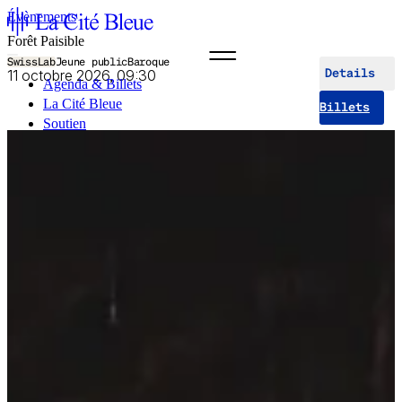
Évènements
Forêt Paisible
SwissLab
Jeune public
Baroque
11 octobre 2026, 09:30
Details
Agenda & Billets
La Cité Bleue
Billets
Soutien
Médiation
fr
en