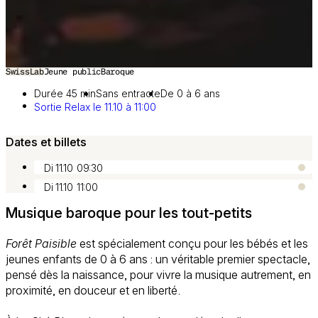
SwissLab
Jeune public
Baroque
Image 1 sur 3
Durée 45 min
Sans entracte
De 0 à 6 ans
Sortie Relax le 11.10 à 11:00
Dates et billets
Di 11.10
09:30
Di 11.10
11:00
Musique baroque pour les tout-petits
Forêt Paisible
est spécialement conçu pour les bébés et les
jeunes enfants de 0 à 6 ans : un véritable premier spectacle,
pensé dès la naissance, pour vivre la musique autrement, en
proximité, en douceur et en liberté.