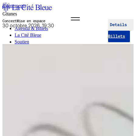
Évènements
Gitanes
Concert
Mise en espace
30 octobre 2026, 19:30
Details
Agenda & Billets
La Cité Bleue
Billets
Soutien
Médiation
fr
en