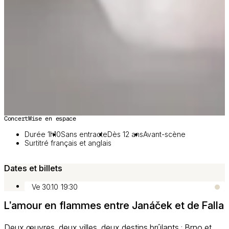
Concert
Mise en espace
Durée 1h10
Sans entracte
Dès 12 ans
Avant-scène
Surtitré français et anglais
Dates et billets
Ve 30.10
19:30
L’amour en flammes entre Janáček et de Falla
Deux œuvres, deux villes, deux destins brûlants : Brno et