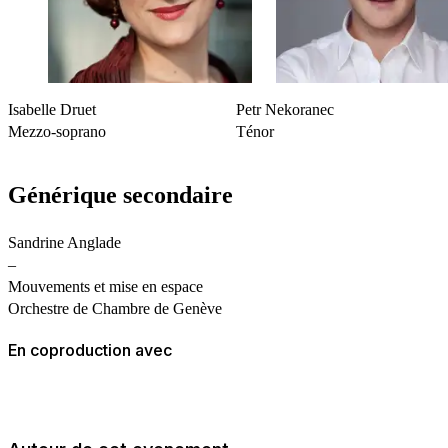
adresser un e-mail à Muriel Brandt, responsable de
médiation (muriel.brandt@lacitebleue.ch)
Spectacle
Gitanes
Isabelle Druet
Petr Nekoranec
Date de la représentation
Mezzo-soprano
Ténor
Personne responsable
Générique secondaire
Nom et prénom
Numéro de téléphone
Sandrine Anglade
–
E-mail
Mouvements et mise en espace
Orchestre de Chambre de Genève
École
En coproduction avec
Nombre d’élèves
Nombre d’élèves
Nombre d’accompagnants
Nombre d’accompagnants
Âge ou degré des élèves