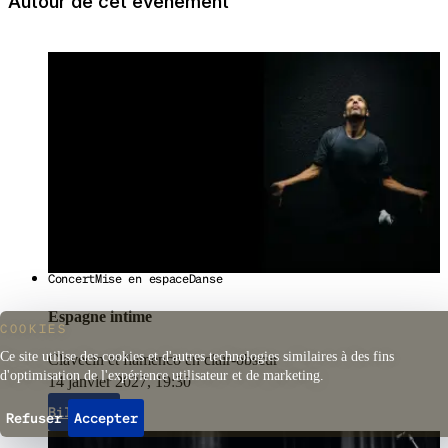
Autour de cet evenement
10.- par élève
Réserver
Concert
Mise en espace
Danse
Espagne intime
COOKIES
Ce site utilise des cookies et d'autres technologies similaires à des fins
Clavecin et flamenco en clair-obscur
d'optimisation de l'expérience utilisateur et de marketing.
14 janvier 2027, 19:30
Billets
Refuser
Accepter