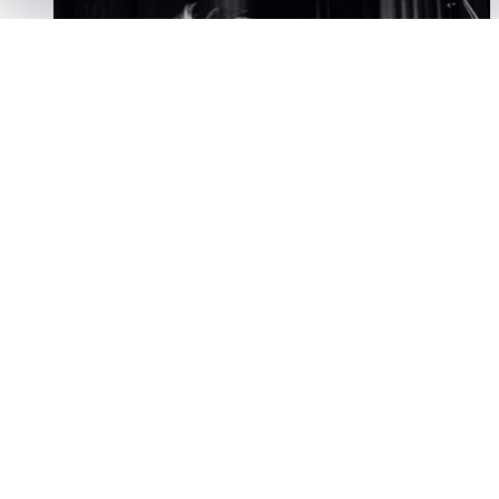
Concert
Musique de chambre
Métamorphoses
Quand la symphonie devient musique de chambre
12 mai 2027, 19:30
Billets