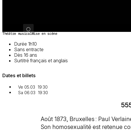
Image 1 sur 3
Théâtre musical
Mise en scène
Durée 1h10
Sans entracte
Dès 16 ans
Surtitré français et anglais
Dates et billets
Ve 05.03
19:30
Sa 06.03
19:30
555
Août 1873, Bruxelles : Paul Verla
Son homosexualité est retenue co