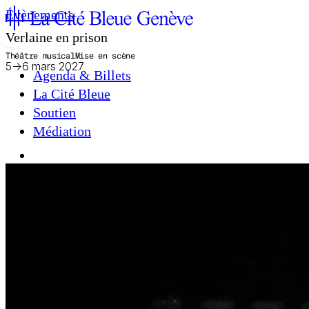
Évènements
Verlaine en prison
Théâtre musical
Mise en scène
5
→
6 mars 2027
Agenda & Billets
La Cité Bleue
Soutien
Médiation
fr
en