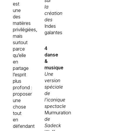
sur
est
la
une
création
des
des
matières
Indes
privilégiées,
galantes
mais
surtout
4
parce
danse
qu’elle
&
en
musique
partage
Une
l’esprit
version
plus
spéciale
profond :
de
proposer
l’iconique
une
spectacle
chose
Murmuration
tout
de
en
Sadeck
défendant