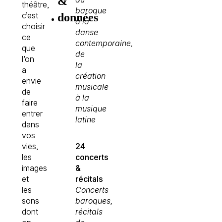
&
théâtre,
baroque
c’est
données
à la
choisir
danse
ce
contemporaine,
que
de
l’on
la
a
création
envie
musicale
de
à la
faire
musique
entrer
latine
dans
vos
vies,
24
les
concerts
images
&
et
récitals
les
Concerts
sons
baroques,
dont
récitals