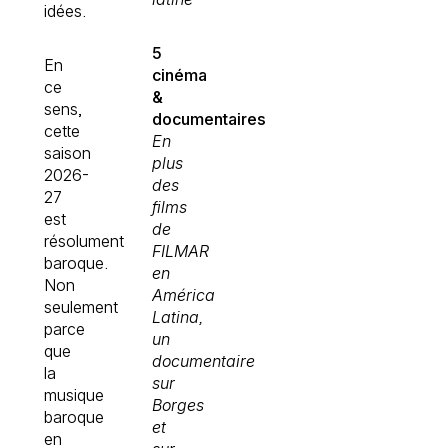
idées.
5
En
cinéma
ce
&
sens,
documentaires
cette
En
saison
plus
2026-
des
27
films
est
de
résolument
FILMAR
baroque.
en
Non
América
seulement
Latina,
parce
un
que
documentaire
la
sur
musique
Borges
baroque
et
en