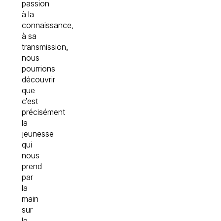
passion
à la
connaissance,
à sa
transmission,
nous
pourrions
découvrir
que
c’est
précisément
la
jeunesse
qui
nous
prend
par
la
main
sur
le