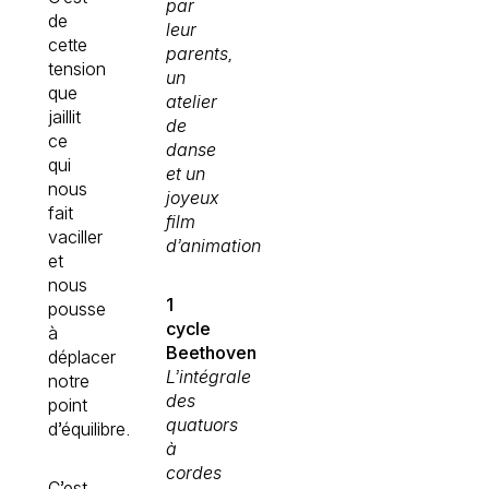
par
de
leur
cette
parents,
tension
un
que
atelier
jaillit
de
ce
danse
qui
et un
nous
joyeux
fait
film
vaciller
d’animation
et
nous
1
pousse
cycle
à
Beethoven
déplacer
L’intégrale
notre
des
point
quatuors
d’équilibre.
à
cordes
C’est