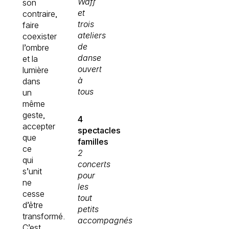
Waff
son
et
contraire,
trois
faire
ateliers
coexister
de
l’ombre
danse
et la
ouvert
lumière
à
dans
tous
un
même
geste,
4
accepter
spectacles
que
familles
ce
2
qui
concerts
s’unit
pour
ne
les
cesse
tout
d’être
petits
transformé.
accompagnés
C’est