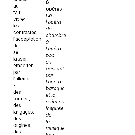
6
qui
opéras
fait
De
vibrer
l’opéra
les
de
contrastes,
chambre
l’acceptation
à
de
l’opéra
se
pop,
laisser
en
emporter
passant
par
par
l’altérité
l’opéra
-
baroque
des
et la
formes,
création
des
inspirée
langages,
de
des
la
origines,
musique
des
latine