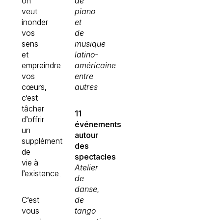
on
de
veut
piano
inonder
et
vos
de
sens
musique
et
latino-
empreindre
américaine
vos
entre
cœurs,
autres
c’est
tâcher
11
d’offrir
événements
un
autour
supplément
des
de
spectacles
vie à
Atelier
l’existence.
de
danse,
C’est
de
vous
tango