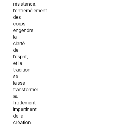
résistance,
l’entremêlement
des
corps
engendre
la
clarté
de
l’esprit,
et la
tradition
se
laisse
transformer
au
frottement
impertinent
de la
création.