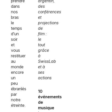
prendre
argentin,
dans
des
nos
conférences
bras
et
le
projections
temps
de
d’un
film :
soir
le
et
tout
vous
grâce
restituer
à
au
SwissLab
monde
et à
encore
ses
un
actions
peu
ébranlés
10
par
événements
notre
de
étreinte.
musique