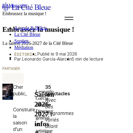
Le Magazine
Embrassez la musique !
Agenda & Billets
Embrassez la musique !
La Cité Bleue
Soutien
La saison 2026-2027 de la Cité Bleue
Médiation
Publié le 9 mai 2026
fr
ÉDITORIAL
en
Par Leonardo García-Alarcón
5 min de lecture
PARTAGER
Cher
35
Leonardo
Saison
public,
spectacles
García-
Avec
2026-
Alarcón
des
Construire
Directeur
2027 :
programmes
la
général
variés
saison
infos
et
allant
d’un
artistique
du