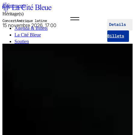
Évènements
Héritage(s)
Concert
Amérique latine
15 novembre 2026, 17:00
Details
Agenda & Billets
La Cité Bleue
Billets
Soutien
Médiation
fr
en