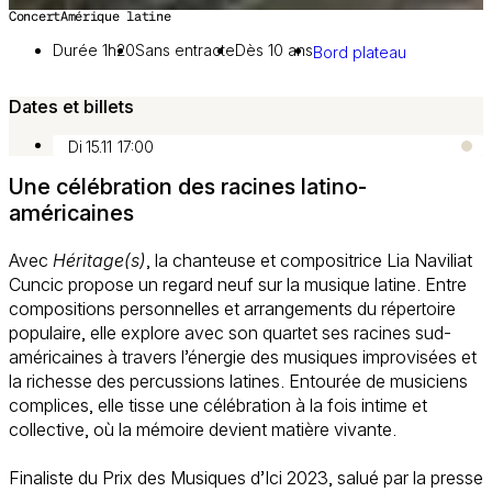
Concert
Amérique latine
Image 1 sur 4
Durée 1h20
Sans entracte
Dès 10 ans
Bord plateau
Dates et billets
Di 15.11
17:00
Une célébration des racines latino-
américaines
Avec
Héritage(s)
, la chanteuse et compositrice Lia Naviliat
Cuncic propose un regard neuf sur la musique latine. Entre
compositions personnelles et arrangements du répertoire
populaire, elle explore avec son quartet ses racines sud-
américaines à travers l’énergie des musiques improvisées et
la richesse des percussions latines. Entourée de musiciens
complices, elle tisse une célébration à la fois intime et
collective, où la mémoire devient matière vivante.
Finaliste du Prix des Musiques d’Ici 2023, salué par la presse